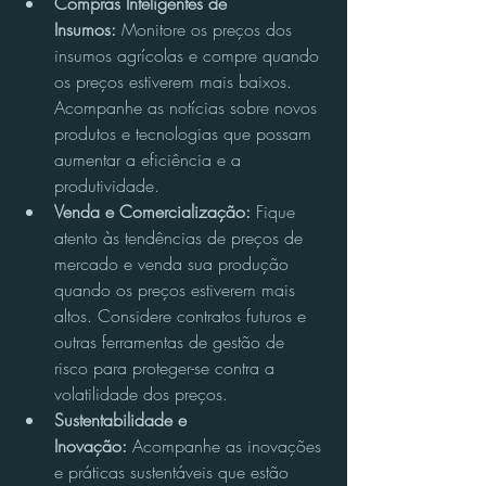
Compras Inteligentes de 
Insumos:
 Monitore os preços dos 
insumos agrícolas e compre quando 
os preços estiverem mais baixos. 
Acompanhe as notícias sobre novos 
produtos e tecnologias que possam 
aumentar a eficiência e a 
produtividade.
Venda e Comercialização:
 Fique 
atento às tendências de preços de 
mercado e venda sua produção 
quando os preços estiverem mais 
altos. Considere contratos futuros e 
outras ferramentas de gestão de 
risco para proteger-se contra a 
volatilidade dos preços.
Sustentabilidade e 
Inovação:
 Acompanhe as inovações 
e práticas sustentáveis que estão 