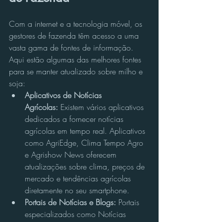
Com a internet e a tecnologia móvel, os 
gestores de fazenda têm acesso a uma 
vasta gama de fontes de informação. 
Aqui estão algumas das melhores fontes 
para se manter atualizado sobre milho e 
soja:
Aplicativos de Notícias 
Agrícolas:
 Existem vários aplicativos 
dedicados a fornecer notícias 
agrícolas em tempo real. Aplicativos 
como AgriEdge, Clima Tempo Agro 
e Agrishow News oferecem 
atualizações sobre clima, preços de 
mercado e tendências agrícolas 
diretamente no seu smartphone.
Portais de Notícias e Blogs:
 Portais 
especializados como Notícias 