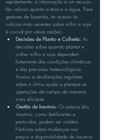
rapidamente, a informação é um recurso 
tão valioso quanto a terra e a água. Para 
gestores de fazenda, ter acesso às 
notícias mais recentes sobre milho e soja 
é crucial por várias razões:
Decisões de Plantio e Colheita:
 As 
decisões sobre quando plantar e 
colher milho e soja dependem 
fortemente das condições climáticas 
e das previsões meteorológicas. 
Acesso a atualizações regulares 
sobre o clima ajuda a planejar as 
operações de campo de maneira 
mais eficiente.
Gestão de Insumos:
 Os preços dos 
insumos, como fertilizantes e 
pesticidas, podem ser voláteis. 
Notícias sobre mudanças nos 
preços e disponibilidade de insumos 