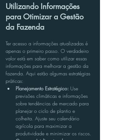
Utilizando Informações 
para Otimizar a Gestão 
da Fazenda
Ter acesso a informações atualizadas é 
apenas o primeiro passo. O verdadeiro 
valor está em saber como utilizar essas 
informações para melhorar a gestão da 
fazenda. Aqui estão algumas estratégias 
práticas:
Planejamento Estratégico:
 Use 
previsões climáticas e informações 
sobre tendências de mercado para 
planejar o ciclo de plantio e 
colheita. Ajuste seu calendário 
agrícola para maximizar a 
produtividade e minimizar os riscos.