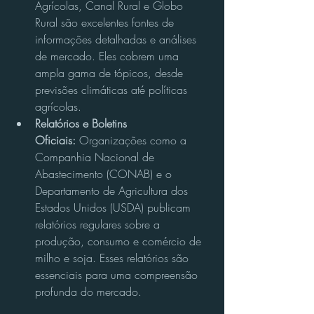
Agrícolas, Canal Rural e Globo 
Rural são excelentes fontes de 
informações detalhadas e análises 
de mercado. Eles cobrem uma 
ampla gama de tópicos, desde 
previsões climáticas até políticas 
agrícolas.
Relatórios e Boletins 
Oficiais:
 Organizações como a 
Companhia Nacional de 
Abastecimento (CONAB) e o 
Departamento de Agricultura dos 
Estados Unidos (USDA) publicam 
relatórios regulares sobre a 
produção, consumo e comércio de 
milho e soja. Esses relatórios são 
essenciais para uma compreensão 
profunda do mercado.