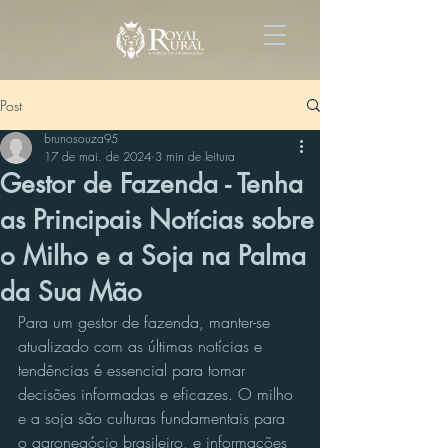
Post
brunosouza95
17 de mai. de 2024
3 min de leitura
Gestor de Fazenda - Tenha
as Principais Notícias sobre
o Milho e a Soja na Palma
da Sua Mão
Para um gestor de fazenda, manter-se 
atualizado com as últimas notícias e 
tendências é essencial para tomar 
decisões informadas e eficazes. O milho 
e a soja são culturas fundamentais para 
o agronegócio brasileiro, e informações 