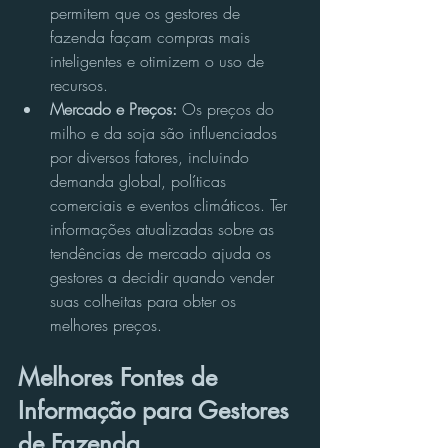
permitem que os gestores de 
fazenda façam compras mais 
inteligentes e otimizem o uso de 
recursos.
Mercado e Preços:
 Os preços do 
milho e da soja são influenciados 
por diversos fatores, incluindo 
demanda global, políticas 
comerciais e eventos climáticos. Ter 
informações atualizadas sobre as 
tendências de mercado ajuda os 
gestores a decidir quando vender 
suas colheitas para obter os 
melhores preços.
Melhores Fontes de 
Informação para Gestores 
de Fazenda