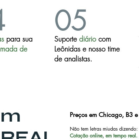
4
05
as
para sua
Su
porte
diá
rio
com
omada de
Leônidas e nosso time
de analistas.
em
Preços em Chicago, B3 e
Não tem letras miudas dizendo: 
 REAL
Cota
ção online, em tempo real.