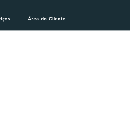
viços
Área do Cliente
o"?
oja, milho e dólar direto no seu WhatsApp.
 áudios curtos, mas com tempo suficiente pra te
reciso te dizer que uma das habilidades do
ercado
logo pela manhã.