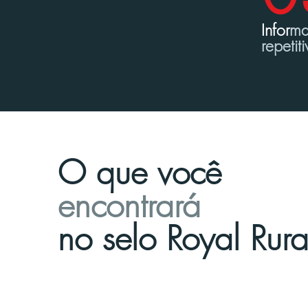
Infor
ma
repetiti
O que você
encontrará
no selo Royal Rura