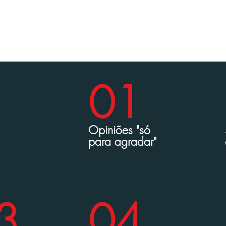
Com um tom sempre analítico e amigável, t
informações que você pode confiar.
Conheça!
01
Opiniões "só
para agradar"
3
0
4