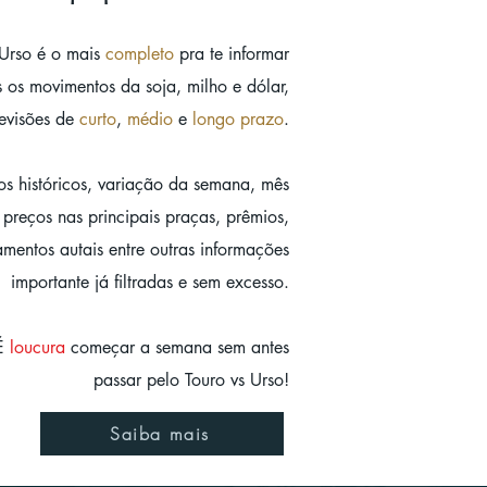
 Urso é o mais
completo
pra te informar
s os movimentos da soja, milho e dólar,
evisões de
curto
,
médio
e
longo prazo
.
s históricos, variação da sem
ana, mês
preços nas principais praças, prêmios,
amentos autais entre outras informações
importante já filtradas e sem excesso.
É
loucura
começar a semana sem antes
passar pelo Touro vs Urso!
Saiba mais