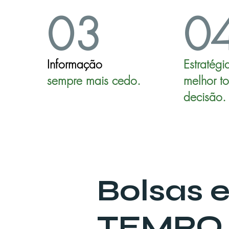
03
0
Informação
Estratégi
sem
pre mais cedo.
melhor t
decisão.
Bolsas 
TEMPO