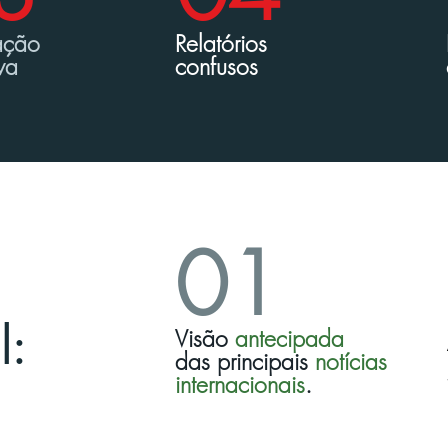
ção
Relat
órios
v
a
confu
sos
01
l:
Visão
antecipada
das principais
notícias
internacionais
.