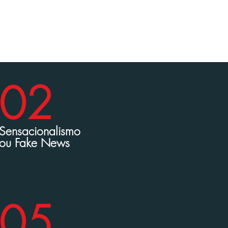
em uma linguagem objetiva e transparente, com
02
Sensacionalismo
ou Fake News
0
5