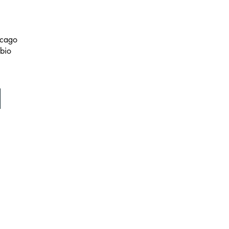
icago
bio